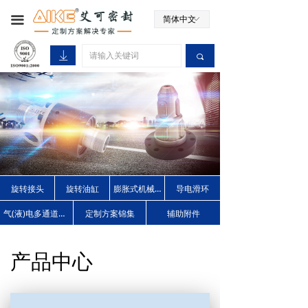
끀
简体中文
ꀅ
ꄈ
끠
旋转接头
旋转油缸
膨胀式机械夹头
导电滑环
气(液)电多通道旋转接头
定制方案锦集
辅助附件
产品中心