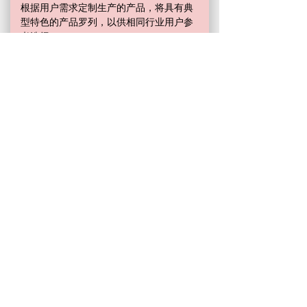
根据用户需求定制生产的产品，将具有典
型特色的产品罗列，以供相同行业用户参
考选择。
辅助附件
金属软管、虹吸器、扰流器、视镜、油冷
却站、机械密封、止转工装等相关产品。